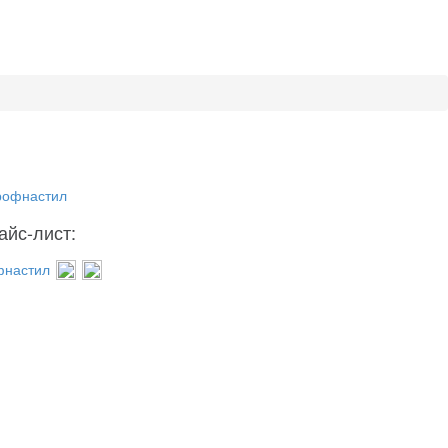
айс-лист:
фнастил