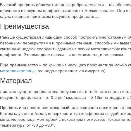
Высокий профиль образует мощные ребра жесткости – так обеспеч
прочности в несущем профиле выполняют мелкие канавки. Они я
служат верным признаком несущего профнастила.
Преимущества
Раньше существовал лишь один способ построить многоэтажный об
бетонными перекрытиями и прочными стенами, способными выдерж
считанные недели соорудить здание из легких металлических конс
профлиста. Это выгоднее в разы – и по стоимости, и по срокам.
Еще преимущество – по крыше из несущего профнастила можно св
металлочерепицы
, где надо перемещаться аккуратно).
Материал
Листы несущего профнастила получают из того же стального листа
несущего профлиста – от 0,5 до 1мм, масса – 5-10кг на квадратны
Профиль или просто оцинкованный, или защищен полимерным покр
В этом случае стойкость поверхности к атмосферным воздействиям 
металлочерепицы монтеррей с покрытием полиэстер. Покрытие т
температуры от -60 до +90°.