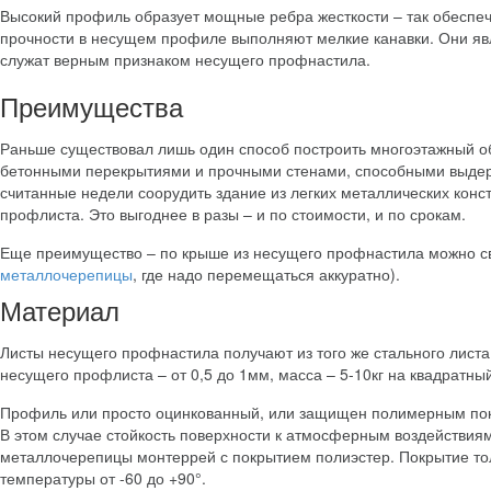
Высокий профиль образует мощные ребра жесткости – так обеспеч
прочности в несущем профиле выполняют мелкие канавки. Они я
служат верным признаком несущего профнастила.
Преимущества
Раньше существовал лишь один способ построить многоэтажный об
бетонными перекрытиями и прочными стенами, способными выдерж
считанные недели соорудить здание из легких металлических конс
профлиста. Это выгоднее в разы – и по стоимости, и по срокам.
Еще преимущество – по крыше из несущего профнастила можно св
металлочерепицы
, где надо перемещаться аккуратно).
Материал
Листы несущего профнастила получают из того же стального листа
несущего профлиста – от 0,5 до 1мм, масса – 5-10кг на квадратны
Профиль или просто оцинкованный, или защищен полимерным покр
В этом случае стойкость поверхности к атмосферным воздействиям 
металлочерепицы монтеррей с покрытием полиэстер. Покрытие т
температуры от -60 до +90°.