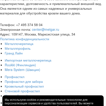
характеристики, долговечность и привлекательный внешний вид.
Она является одним из самых надежных и универсальных
материалов для обустройства кровли вашего дома.
Телефон: +7 495 374 58 04
Электронная почта:
center@metgar.ru
Адрес: 109147, Москва, Марксистская улица, 34
Политика конфиденциальности
Металлочерепица
Металлпрофиль
Гранд Лайн
Импортная металлочерепица
Ruukki (Финляндия)
Mera System (Швеция)
Профнастил
Профнастил для забора
Кровельный профнастил
Стеновой профнастил
Несущий профнастил
Мы используем cookies и рекомендательные технологии для
Металлический штакетник
персонализации сервисов и удобства пользователей. Вы можете