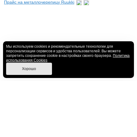
Прайс на металлочерепицу Ruukki
Мы используем cookies и рекомендательные технологии для
персонализации сервисов и удобства пользователей. Вы можете
запретить сохранение cookie в настройках своего браузера.
Политика
использования Cookies
Хорошо
Телефон: +7 495 374 58 04
Электронная
почта:
center@metgar.ru
Адрес: 109147, Москва,
Марксистская улица, 34
Политика конфиденциальности